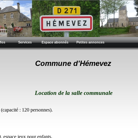
nfos
Services
Espace abonnés
Petites annonces
Commune d'Hémevez
Location de la salle communale
 (capacité : 120 personnes).
t, espace jeux pour enfants.