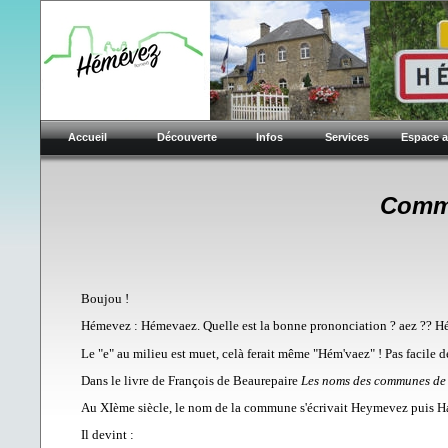
Accueil
Découverte
Infos
Services
Espace 
Comm
Boujou !
Hémevez : Hémevaez. Quelle est la bonne prononciation ? aez ?? 
Le "e" au milieu est muet, celà ferait même "Hém'vaez" ! Pas facile d
Dans le livre de François de Beaurepaire
Les noms des communes de
Au XIème siècle, le nom de la commune s'écrivait Heymevez puis H
Il devint :