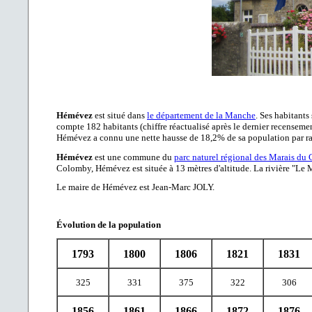
Hémévez
est situé dans
le département de la Manche
. Ses habitants
compte 182 habitants (chiffre réactualisé après le dernier recenseme
Hémévez a connu une nette hausse de 18,2% de sa population par ra
Hémévez
est une commune du
parc naturel régional des Marais du 
Colomby, Hémévez est située à 13 mètres d'altitude. La rivière "Le 
Le maire de Hémévez est Jean-Marc JOLY.
Évolution de la population
1793
1800
1806
1821
1831
325
331
375
322
306
1856
1861
1866
1872
1876