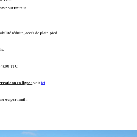
ts pour traiteur.
lité réduite, accés de plain-pied.
is.
 294€00 TTC
servationn en ligne
:
voir
ici
one ou par mail :