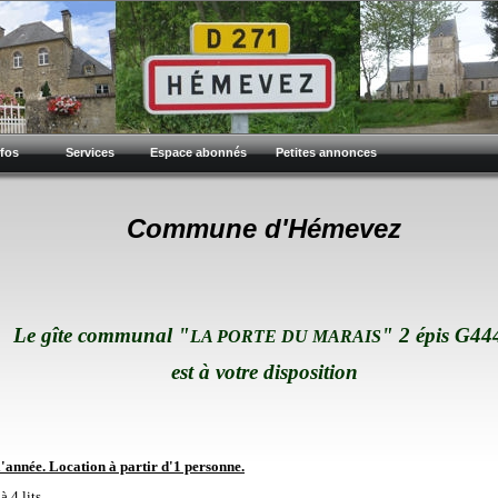
nfos
Services
Espace abonnés
Petites annonces
Commune d'Hémevez
Le gîte commu
nal "
" 2 épis G44
LA PORTE DU MARAIS
est
à votre disposition
nnée. Location à partir d'1 personne.
 4 lits.